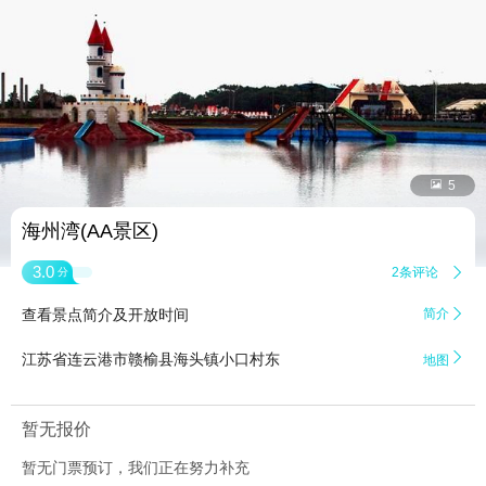


5
海州湾(AA景区)
3.0
2条评论

分
查看景点简介及开放时间
简介


江苏省连云港市赣榆县海头镇小口村东
地图
暂无报价
暂无门票预订，我们正在努力补充