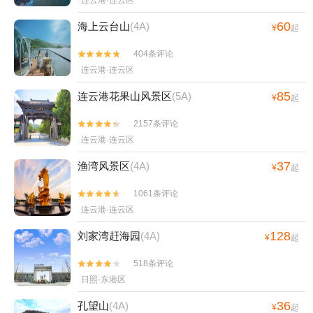
连云港·连云区
60
海上云台山
(4A)
¥
起
404条评论


连云港·连云区
85
连云港花果山风景区
(5A)
¥
起
2157条评论


连云港·连云区
37
渔湾风景区
(4A)
¥
起
1061条评论


连云港·连云区
128
刘家湾赶海园
(4A)
¥
起
518条评论


日照·东港区
36
孔望山
(4A)
¥
起