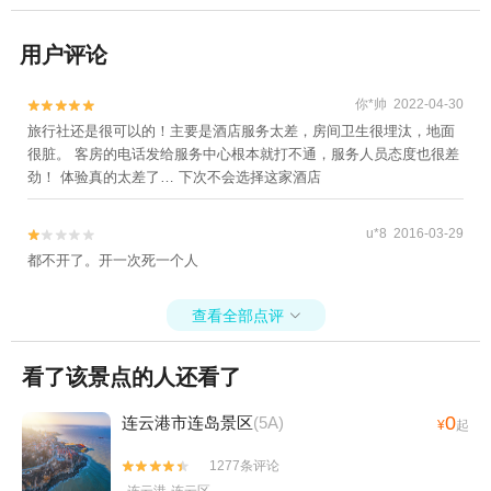
用户评论
你*帅 2022-04-30


旅行社还是很可以的！主要是酒店服务太差，房间卫生很埋汰，地面
很脏。 客房的电话发给服务中心根本就打不通，服务人员态度也很差
劲！ 体验真的太差了… 下次不会选择这家酒店
u*8 2016-03-29


都不开了。开一次死一个人
查看全部点评

看了该景点的人还看了
0
连云港市连岛景区
(5A)
¥
起
1277条评论

