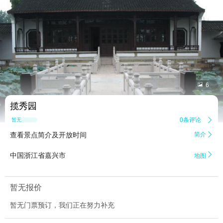


6
揽秀园
0条评论

暂无点评
查看景点简介及开放时间
简介


中国浙江省嘉兴市
地图
暂无报价
暂无门票预订，我们正在努力补充