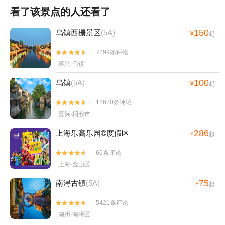
看了该景点的人还看了
150
乌镇西栅景区
(5A)
¥
起
7299条评论


嘉兴·乌镇
100
乌镇
(5A)
¥
起
12620条评论


嘉兴·桐乡市
286
上海乐高乐园®度假区
¥
起
66条评论


上海·金山区
75
南浔古镇
(5A)
¥
起
5421条评论


湖州·南浔区