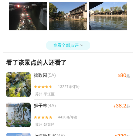
查看全部点评

看了该景点的人还看了
80
拙政园
(5A)
¥
起
13227条评论


苏州·平江区
38.2
狮子林
(4A)
¥
起
4420条评论


苏州·姑苏区
230
上海欢乐谷
(4A)