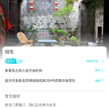


21
倪宅
4.5
98条评论

分
不错
查看景点简介及开放时间
简介


嘉兴市嘉善县西塘镇南苑路258号西塘古镇景区
地图
暂无报价
暂无门票预订，我们正在努力补充