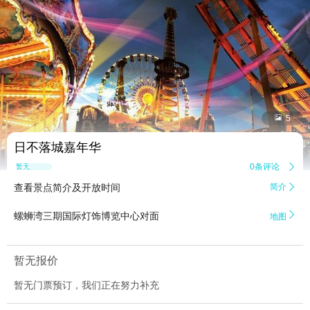


5
日不落城嘉年华
0条评论

暂无点评
查看景点简介及开放时间
简介


螺蛳湾三期国际灯饰博览中心对面
地图
暂无报价
暂无门票预订，我们正在努力补充