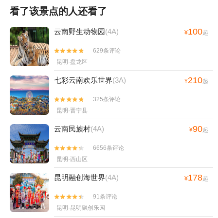
看了该景点的人还看了
100
云南野生动物园
(4A)
¥
起
629条评论


昆明·盘龙区
210
七彩云南欢乐世界
(3A)
¥
起
325条评论


昆明·晋宁县
90
云南民族村
(4A)
¥
起
6656条评论


昆明·西山区
178
昆明融创海世界
(4A)
¥
起
91条评论


昆明·昆明融创乐园