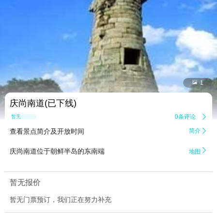


1
庆尚南道(已下线)
0条评论

暂无点评
查看景点简介及开放时间
简介


庆尚南道位于朝鲜半岛的东南端
地图
暂无报价
暂无门票预订，我们正在努力补充