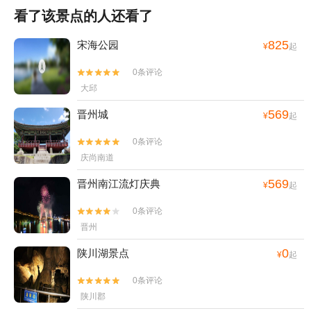
看了该景点的人还看了
825
宋海公园
¥
起
0条评论


大邱
569
晋州城
¥
起
0条评论


庆尚南道
569
晋州南江流灯庆典
¥
起
0条评论


晋州
0
陕川湖景点
¥
起
0条评论


陕川郡