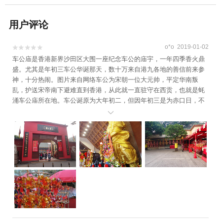
用户评论
o*o 2019-01-02


车公庙是香港新界沙田区大围一座纪念车公的庙宇，一年四季香火鼎
盛。尤其是年初三车公华诞那天，数十万来自港九各地的善信前来参
神，十分热闹。图片来自网络车公为宋朝一位大元帅，平定华南叛
乱，护送宋帝南下避难直到香港，从此就一直驻守在西贡，也就是蚝
涌车公庙所在地。车公诞原为大年初二，但因年初三是为赤口日，不
宜贺年，所以大家都会选择年初三拜车公。图片来自网络据说转动车

公像旁的铜制风车可以转运哦 也可以在车公庙内购买转运风车图片来
自网络来车公庙参拜，要转风车、打大鼓。敲打庙里的皮鼓，意为告
知“车公”自己的到来，然后静心转动庙里的铜风车三圈，祈求来年顺风
顺水，好运连连。图片来自网络地址：香港新界大围车公庙道 交通：
港铁车公庙站B出口，步行约10分钟 开放时间: 7:00-18:00