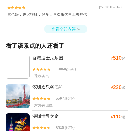
j*9 2018-11-01


景色好，香火很旺，好多人喜欢来这里上香拜佛
查看全部点评

看了该景点的人还看了
510
香港迪士尼乐园
¥
起
18868条评论


香港·离岛
228
深圳欢乐谷
(5A)
¥
起
5597条评论


深圳·南山区
110
深圳世界之窗
¥
起
8535条评论

