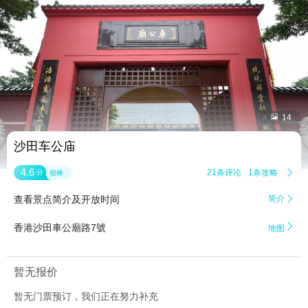


14
沙田车公庙
4.6
21条评论
1条攻略

分
很棒
查看景点简介及开放时间
简介


香港沙田車公廟路7號
地图
暂无报价
暂无门票预订，我们正在努力补充