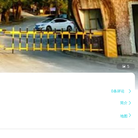

5
0条评论

简介


地图