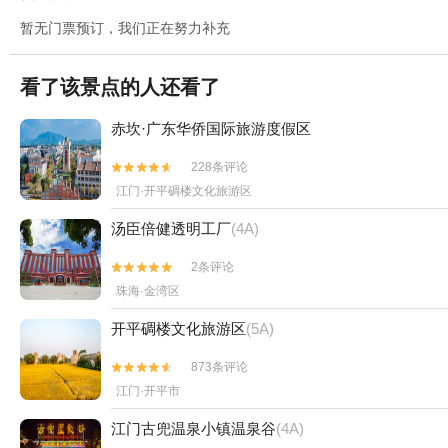
暂无门票预订，我们正在努力补充
看了该景点的人还看了
赤坎·广东华侨国际旅游度假区
228条评论


江门·开平碉楼文化旅游区
汤臣倍健透明工厂
(4A)
2条评论


珠海·金湾区
开平碉楼文化旅游区
(5A)
873条评论


江门·开平市
江门古兜温泉小镇温泉谷
(4A)