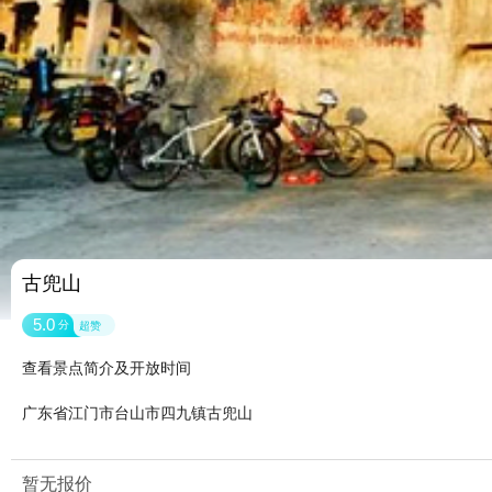
古兜山
5.0
分
超赞
查看景点简介及开放时间
广东省江门市台山市四九镇古兜山
暂无报价