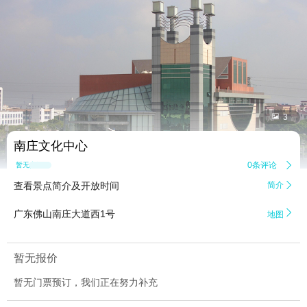


3
南庄文化中心
0条评论

暂无点评
查看景点简介及开放时间
简介


广东佛山南庄大道西1号
地图
暂无报价
暂无门票预订，我们正在努力补充