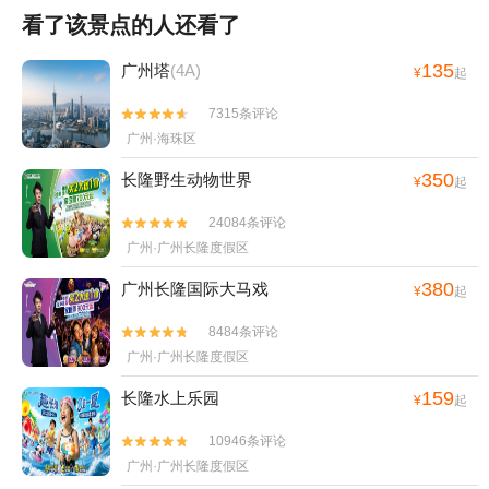
看了该景点的人还看了
135
广州塔
(4A)
¥
起
7315条评论


广州·海珠区
350
长隆野生动物世界
¥
起
24084条评论


广州·广州长隆度假区
380
广州长隆国际大马戏
¥
起
8484条评论


广州·广州长隆度假区
159
长隆水上乐园
¥
起
10946条评论


广州·广州长隆度假区