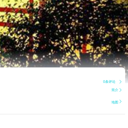

1
0条评论

简介


地图