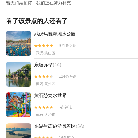
暂无门票预订，我们正在努力补充
看了该景点的人还看了
武汉玛雅海滩水公园
971条评论


武汉·洪山区
东坡赤壁
(4A)
124条评论


黄冈·黄州区
黄石恐龙水世界
5条评论


黄石·大冶市
东湖生态旅游风景区
(5A)