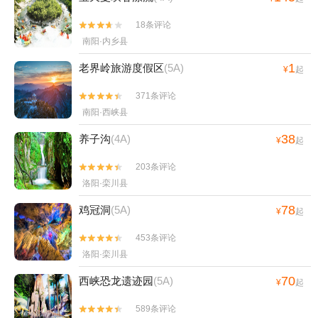
18条评论


南阳·内乡县
1
老界岭旅游度假区
(5A)
¥
起
371条评论


南阳·西峡县
38
养子沟
(4A)
¥
起
203条评论


洛阳·栾川县
78
鸡冠洞
(5A)
¥
起
453条评论


洛阳·栾川县
70
西峡恐龙遗迹园
(5A)
¥
起
589条评论

