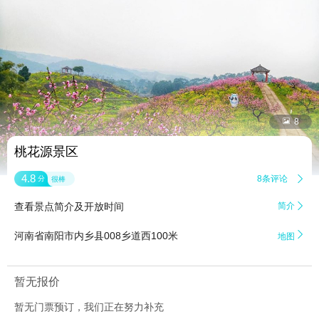


8
桃花源景区
4.8
8条评论

分
很棒
查看景点简介及开放时间
简介


河南省南阳市内乡县008乡道西100米
地图
暂无报价
暂无门票预订，我们正在努力补充