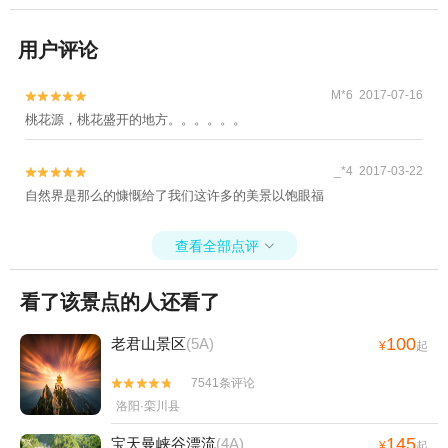
用户评论
M*6 2017-07-16


桃花源，桃花盛开的地方。。。。。。
_*4 2017-03-22


自然界是那么的慷慨给了我们这许多的美景以饱眼福
查看全部点评

看了该景点的人还看了
100
老君山景区
(5A)
¥
起
7541条评论


洛阳·栾川县
145
宝天曼峡谷漂流
(4A)
¥
起