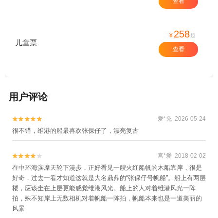
查看
258
¥
起
儿童票
查看
用户评论
爱*兔 2026-05-24


很不错，维港的船最喜欢张保仔了，漂亮复古
宫*爱 2018-02-02


在中环海滨摩天轮下漫步，正好看见一艘火红船帆的木船靠岸，很是
好奇，过去一看才知道这就是大名鼎鼎的“张保仔号帆船”。船上有两层
楼，应该坐在上层更能感觉维港风光。船上的人对着维港风光一阵
拍，殊不知岸上无数相机对着帆船一阵拍，帆船本来也是一道美丽的
风景