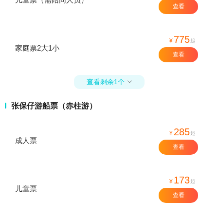
查看
775
¥
起
家庭票2大1小
查看
查看剩余1个

张保仔游船票（赤柱游）
285
¥
起
成人票
查看
173
¥
起
儿童票
查看