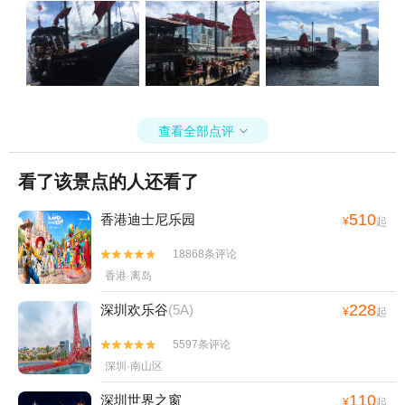
查看全部点评

看了该景点的人还看了
510
香港迪士尼乐园
¥
起
18868条评论


香港·离岛
228
深圳欢乐谷
(5A)
¥
起
5597条评论


深圳·南山区
110
深圳世界之窗
¥
起