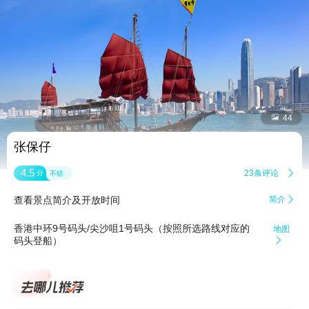


44
张保仔
4.5
23条评论

分
不错
查看景点简介及开放时间
简介

香港中环9号码头/尖沙咀1号码头（按照所选路线对应的
地图
码头登船）
