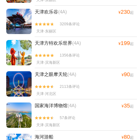
天津·东丽区
230
天津欢乐谷
(4A)
¥
起
3209条评论


天津·东丽区
199
天津方特欢乐世界
(4A)
¥
起
1356条评论


天津·滨海新区
90
天津之眼摩天轮
(4A)
¥
起
2113条评论


天津·河北区
35
国家海洋博物馆
(4A)
¥
起
57条评论


天津·滨海新区
80
海河游船
¥
起