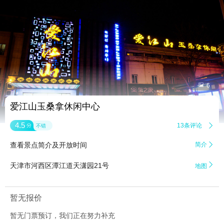


6
爱江山玉桑拿休闲中心
4.5
13条评论

分
不错
查看景点简介及开放时间
简介


天津市河西区潭江道天潇园21号
地图
暂无报价
暂无门票预订，我们正在努力补充