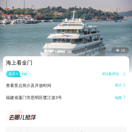


19
海上看金门
4.4
852条评论

分
不错
查看景点简介及开放时间
简介


福建省厦门市思明区鹭江道3号
地图