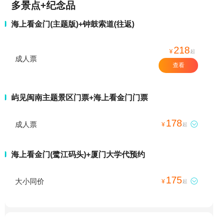
多景点+纪念品
海上看金门(主题版)+钟鼓索道(往返)
218
¥
起
成人票
查看
屿见闽南主题景区门票+海上看金门门票
178
成人票

¥
起
海上看金门(鹭江码头)+厦门大学代预约
175
大小同价

¥
起