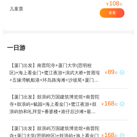
108
¥
起
儿童票
查看
一日游
【厦门出发】南普陀寺+厦门大学(思明校
89
区)+海上看金门+鹭江夜游+演武大桥+曾厝垵

¥
起
+五缘湾帆船港+环岛路海滩+沙坡尾+厦门大
学-芙蓉湖+沙坡尾避风坞+顶澳仔猫街+芙蓉
隧道+海上看金门（鹭江码头）1日游
【厦门出发】鼓浪屿万国建筑博览馆+南普陀
168
寺+鼓浪屿+毓园+海上看金门+鹭江夜游+鼓

¥
起
浪屿协和礼拜堂+番婆楼+港仔后沙滩+最美
转角+山海健康步道1日游
【厦门出发】鼓浪屿万国建筑博览馆+南普陀
168
寺+厦门大学(思明校区)+鼓浪屿+海上看金门

¥
起