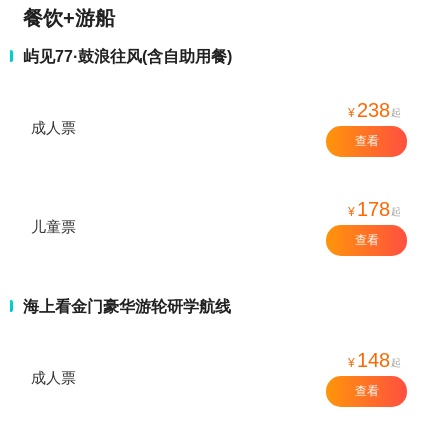
餐饮+游船
屿见77·鼓浪往风(含自助用餐)
238
¥
起
成人票
查看
178
¥
起
儿童票
查看
海上看金门豪华游轮研学航线
148
¥
起
成人票
查看