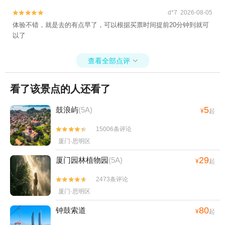
d*7 2026-08-05


体验不错，就是去的有点早了，可以根据买票时间提前20分钟到就可
以了
查看全部点评

看了该景点的人还看了
5
鼓浪屿
(5A)
¥
起
15006条评论


厦门·思明区
29
厦门园林植物园
(5A)
¥
起
2473条评论


厦门·思明区
80
钟鼓索道
¥
起