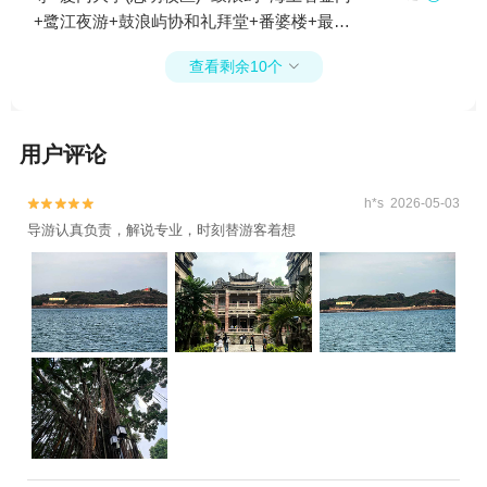
+鹭江夜游+鼓浪屿协和礼拜堂+番婆楼+最美
转角+鼓浪屿-沙滩+鼓浪屿英国领事公馆旧址
查看剩余10个

1日游
用户评论
h*s 2026-05-03


导游认真负责，解说专业，时刻替游客着想