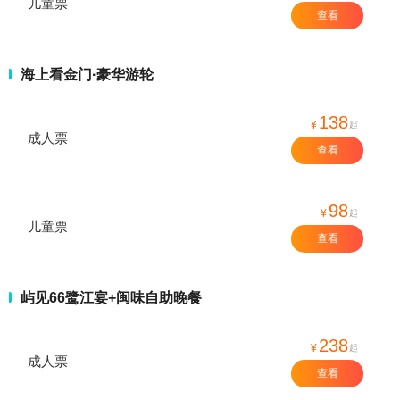
儿童票
查看
海上看金门·豪华游轮
138
¥
起
成人票
查看
98
¥
起
儿童票
查看
屿见66鹭江宴+闽味自助晚餐
238
¥
起
成人票
查看