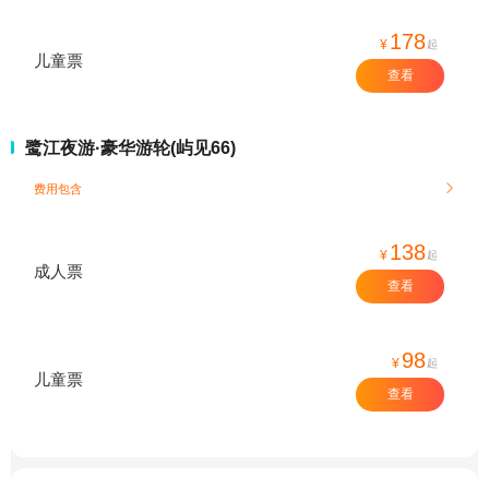
178
¥
起
儿童票
查看
鹭江夜游·豪华游轮(屿见66)
费用包含

138
¥
起
成人票
查看
98
¥
起
儿童票
查看