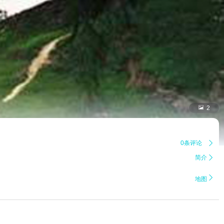

2
0条评论

简介


地图