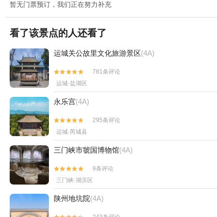
暂无门票预订，我们正在努力补充
看了该景点的人还看了
运城关公故里文化旅游景区
(4A)
781条评论


运城·盐湖区
永乐宫
(4A)
295条评论


运城·芮城县
三门峡市虢国博物馆
(4A)
9条评论


三门峡·湖滨区
陕州地坑院
(4A)