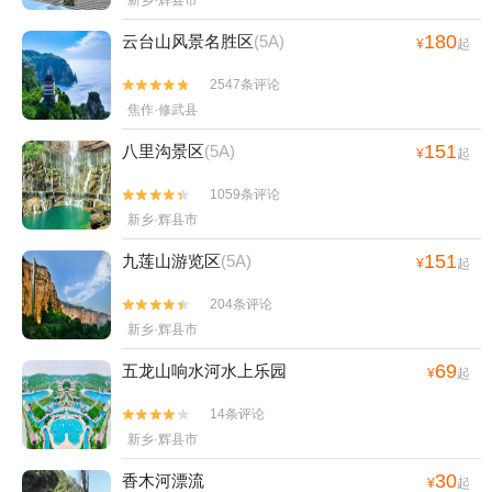
新乡·辉县市
180
云台山风景名胜区
(5A)
¥
起
2547条评论


焦作·修武县
151
八里沟景区
(5A)
¥
起
1059条评论


新乡·辉县市
151
九莲山游览区
(5A)
¥
起
204条评论


新乡·辉县市
69
五龙山响水河水上乐园
¥
起
14条评论


新乡·辉县市
30
香木河漂流
¥
起