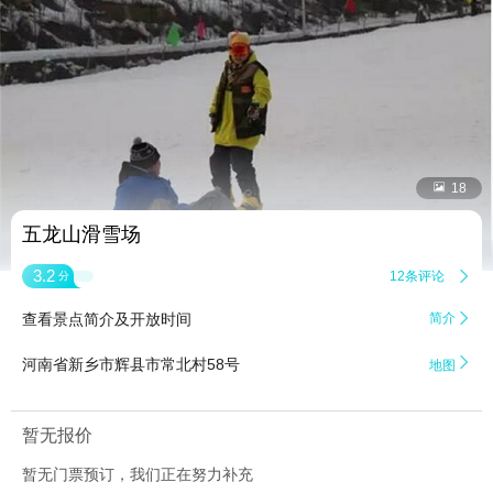


18
五龙山滑雪场
3.2
12条评论

分
查看景点简介及开放时间
简介


河南省新乡市辉县市常北村58号
地图
暂无报价
暂无门票预订，我们正在努力补充