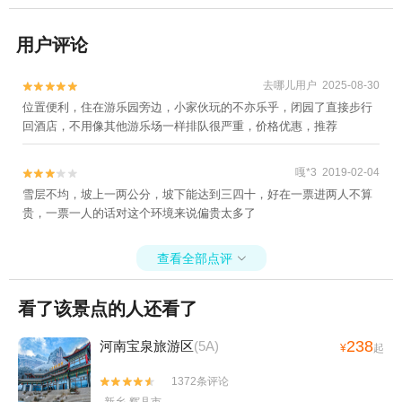
用户评论
去哪儿用户 2025-08-30


位置便利，住在游乐园旁边，小家伙玩的不亦乐乎，闭园了直接步行
回酒店，不用像其他游乐场一样排队很严重，价格优惠，推荐
嘎*3 2019-02-04


雪层不均，坡上一两公分，坡下能达到三四十，好在一票进两人不算
贵，一票一人的话对这个环境来说偏贵太多了
查看全部点评

看了该景点的人还看了
238
河南宝泉旅游区
(5A)
¥
起
1372条评论

