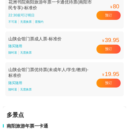
花洲书院南阳旅游年票一卡通优待票(南阳市
80
¥
民专享)-标准价
预订
22:30前可订明日
不可退
无需换票
需预约
山陕会馆门票成人票-标准价
39.95
¥
随买随用
预订
随时退
无需换票
山陕会馆门票优待票(未成年人/学生/教师)-
19.95
¥
标准价
预订
随买随用
随时退
无需换票
多景点
南阳旅游年票一卡通