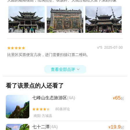
大殿的规格很高，琉璃照壁、铁旗杆、大戏台都给人留下深刻印象
v*5 2025-07-30


比景区买票便宜几块，进门需要扫描订票二维码。
查看全部点评

看了该景点的人还看了
65
七峰山生态旅游区
(4A)
¥
起
80条评论


南阳·方城县
19.9
七十二潭
(4A)
¥
起