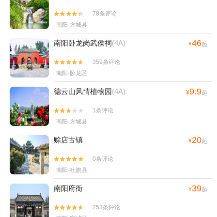
78条评论


南阳·方城县
46
南阳卧龙岗武侯祠
(4A)
¥
起
359条评论


南阳·卧龙区
9.9
德云山风情植物园
(4A)
¥
起
1条评论


南阳·方城县
20
赊店古镇
¥
起
0条评论


南阳·社旗县
39
南阳府衙
¥
起
253条评论

