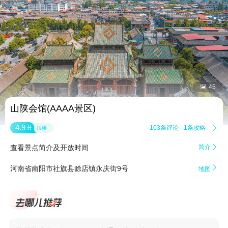


45
山陕会馆(AAAA景区)
4.9
103条评论
1条攻略

分
很棒
查看景点简介及开放时间
简介


河南省南阳市社旗县赊店镇永庆街9号
地图