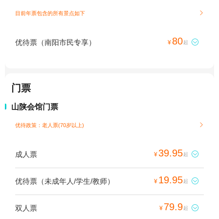
目前年票包含的所有景点如下

80
优待票（南阳市民专享）

¥
起
门票
山陕会馆门票
优待政策：老人票(70岁以上)

39.95
成人票

¥
起
19.95
优待票（未成年人/学生/教师）

¥
起
79.9
双人票

¥
起