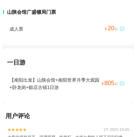
山陕会馆广盛镖局门票
20
成人票

¥
起
一日游
【南阳出发】山陕会馆+南阳世界月季大观园
805

¥
起
+卧龙岗+赊店古镇1日游
用户评论
z*f 2025-10-05

