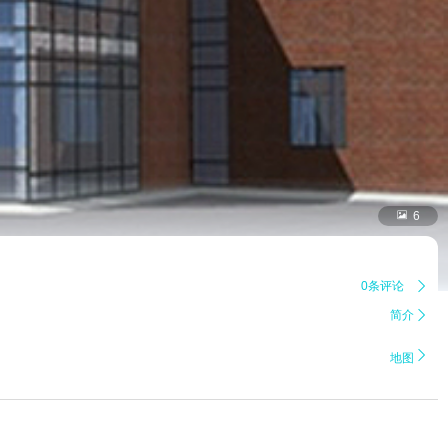

6
0条评论

简介


地图