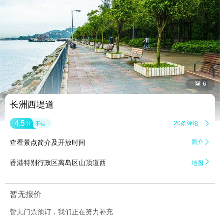


6
长洲西堤道
4.5
20条评论

分
不错
查看景点简介及开放时间
简介


香港特别行政区离岛区山顶道西
地图
暂无报价
暂无门票预订，我们正在努力补充