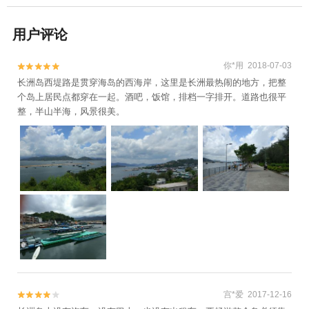
用户评论
你*用 2018-07-03


长洲岛西堤路是贯穿海岛的西海岸，这里是长洲最热闹的地方，把整
个岛上居民点都穿在一起。酒吧，饭馆，排档一字排开。道路也很平
整，半山半海，风景很美。
宫*爱 2017-12-16

