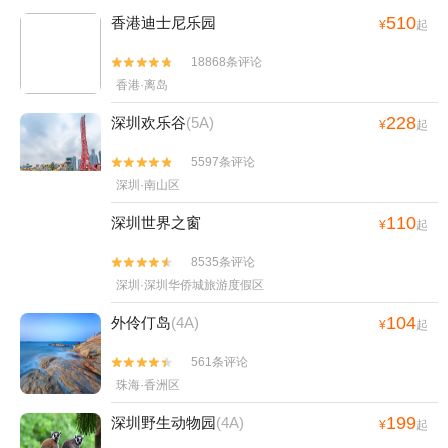
510
香港迪士尼乐园
¥
起
18868条评论


香港·离岛
228
深圳欢乐谷
(5A)
¥
起
5597条评论


深圳·南山区
110
深圳世界之窗
¥
起
8535条评论


深圳·深圳华侨城旅游度假区
104
外伶仃岛
(4A)
¥
起
561条评论


珠海·香洲区
199
深圳野生动物园
(4A)
¥
起