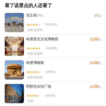
看了该景点的人还看了
7
回王府
(4A)
¥
起
87条评论


哈密·哈密市
108
哈密赏石文化博物馆
¥
起
11条评论


哈密·哈密市
108
哈密博物馆
¥
起
1条评论


哈密·哈密市
108
阿勒屯古街广场
¥
起
0条评论


哈密