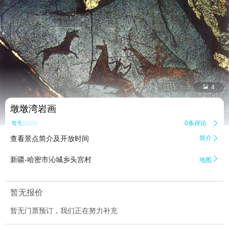


4
墩墩湾岩画
0条评论

暂无点评
查看景点简介及开放时间
简介


新疆-哈密市沁城乡头宫村
地图
暂无报价
暂无门票预订，我们正在努力补充