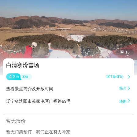


16
白清寨滑雪场
4.3
107条评论

分
不错
查看景点简介及开放时间
简介


辽宁省沈阳市苏家屯区广福路69号
地图
暂无报价
暂无门票预订，我们正在努力补充