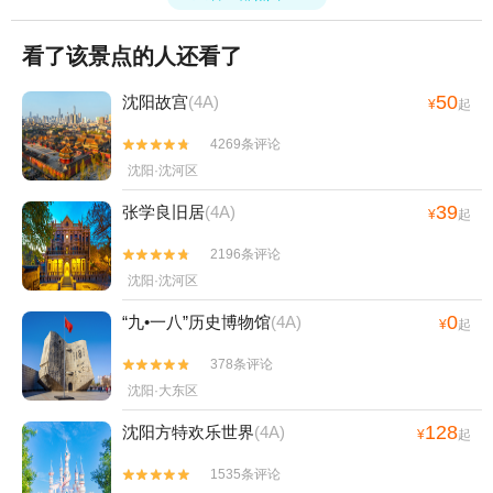
看了该景点的人还看了
50
沈阳故宫
(4A)
¥
起
4269条评论


沈阳·沈河区
39
张学良旧居
(4A)
¥
起
2196条评论


沈阳·沈河区
0
“九•一八”历史博物馆
(4A)
¥
起
378条评论


沈阳·大东区
128
沈阳方特欢乐世界
(4A)
¥
起
1535条评论

