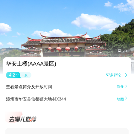


20
华安土楼(AAAA景区)
4.2
57条评论

分
一般
查看景点简介及开放时间
简介


漳州市华安县仙都镇大地村X344
地图