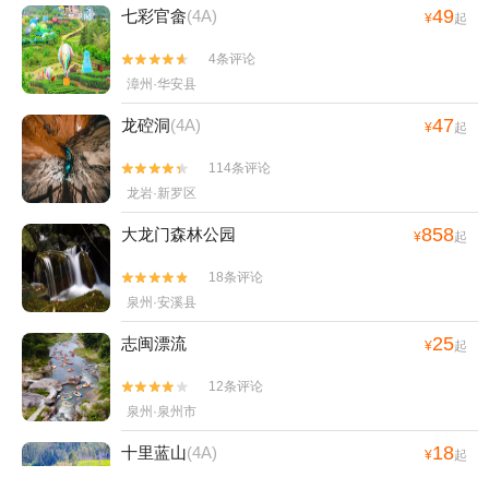
49
七彩官畲
(4A)
¥
起
4条评论


漳州·华安县
47
龙硿洞
(4A)
¥
起
114条评论


龙岩·新罗区
858
大龙门森林公园
¥
起
18条评论


泉州·安溪县
25
志闽漂流
¥
起
12条评论


泉州·泉州市
18
十里蓝山
(4A)
¥
起