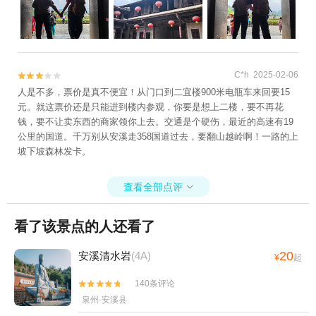
C*h 2025-02-06


人是不多，票价是真不便宜！从门口到二宜楼900米电瓶车来回要15
元。就这票价还是只能进到楼内参观，你要是想上二楼，要不再花
钱，要不让卖东西的商家领你上去。交通是个硬伤，最近的高速有19
公里的国道。千万别从安溪走358国道过去，要翻山越岭啊！一路的上
坡下坡森林发卡。
查看全部点评

看了该景点的人还看了
20
安溪清水岩
(4A)
¥
起
140条评论


泉州·安溪县