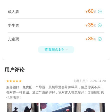
60
成人票

¥
起
35
学生票

¥
起
35
儿童票

¥
起
查看剩余1个

用户评论
去哪儿用户 2026-04-20


服务很好，免费配一个导游，虽然导游会带你喝茶，但是你买不买，
都对你一样真诚。通过导游的讲解，我对古人智慧摩拜！导游拍照我
也很满意！