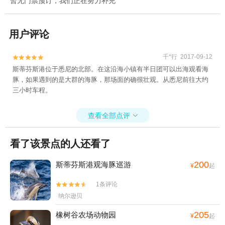
暂无门票预订，我们正在努力补充
用户评论
千*行 2017-09-12


斯蒂芬斯港位于悉尼的北部。在这沿海小镇有半日团可以出海观看海
豚，如果遇到的是大群的海豚，那场面的确很壮观。从悉尼前往大约
三小时车程。
查看全部点评

看了该景点的人还看了
200
斯蒂芬斯港观海豚巡游
¥
起
1条评论


纳尔逊贝
205
橡树谷农场动物园
¥
起