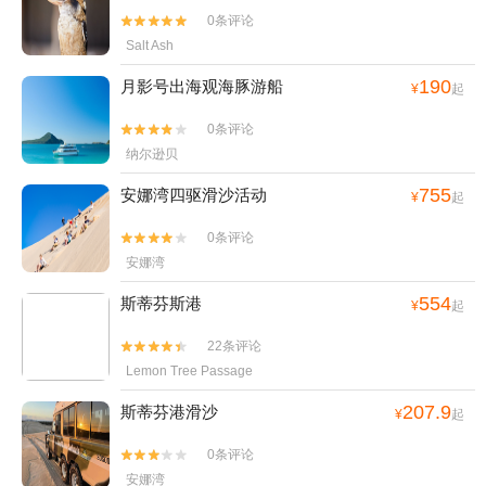
0条评论


Salt Ash
190
月影号出海观海豚游船
¥
起
0条评论


纳尔逊贝
755
安娜湾四驱滑沙活动
¥
起
0条评论


安娜湾
554
斯蒂芬斯港
¥
起
22条评论


Lemon Tree Passage
207.9
斯蒂芬港滑沙
¥
起
0条评论


安娜湾