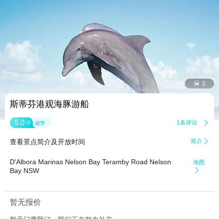


3
斯蒂芬港观海豚游船
5.0
1条评论

分
超赞
查看景点简介及开放时间
简介

D'Albora Marinas Nelson Bay Teramby Road Nelson
地图
Bay NSW

暂无报价