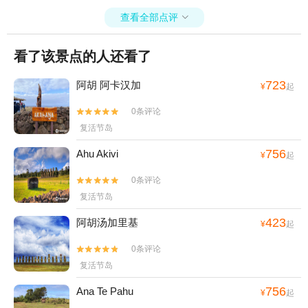
查看全部点评

看了该景点的人还看了
723
阿胡 阿卡汉加
¥
起
0条评论


复活节岛
756
Ahu Akivi
¥
起
0条评论


复活节岛
423
阿胡汤加里基
¥
起
0条评论


复活节岛
756
Ana Te Pahu
¥
起