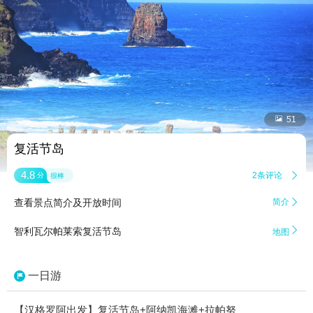


51
复活节岛
4.8
2条评论

分
很棒
查看景点简介及开放时间
简介


智利瓦尔帕莱索复活节岛
地图
一日游
【汉格罗阿出发】复活节岛+阿纳凯海滩+拉帕努