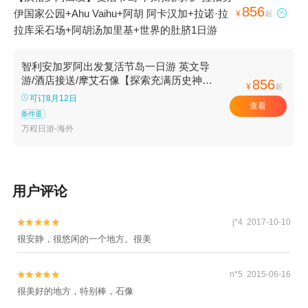
856
伊国家公园+Ahu Vaihu+阿胡 阿卡汉加+拉诺·拉

¥
起
拉库采石场+阿胡汤加里基+世界的肚脐1日游
智利安加罗阿出发复活节岛一日游 英文导
游/酒店接送/摩艾石像【探索充满历史神秘
856
¥
起
色彩的复活节岛，沉浸在拉帕努伊文化】
可订8月12日
查看
条件退
万程日游-海外
用户评论
j*4 2017-10-10


很安静，很悠闲的一个地方。很美
n*5 2015-06-16


很美好的地方，特别棒，石像