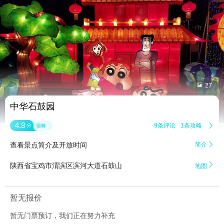


27
中华石鼓园
4.8
9条评论
1条攻略

分
很棒
查看景点简介及开放时间
简介


陕西省宝鸡市渭滨区滨河大道石鼓山
地图
暂无报价
暂无门票预订，我们正在努力补充