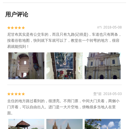
用户评论
n*i 2018-05-08


尼甘布其实是有公交车的，而且只有九路(记得是)，车道也只有两条，
按着谷歌地图，快到就下车就可以了，教堂在一个转弯的地方，很容
易就能找到！
蝥*箭 2018-05-03


去住的地方路过看到的，很漂亮。不用门票，中间大门关着，两侧小
门开着，可以自由出入。进门是一大片空地，傍晚很多当地人在里
面。