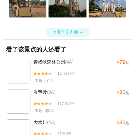
查看全部点评

看了该景点的人还看了
79
青峰峡森林公园
(4A)
¥
起
114条评论


宝鸡·太白县
30
炎帝陵
(3A)
¥
起
117条评论


宝鸡·渭滨区
85
大水川
(4A)
¥
起
57条评论

