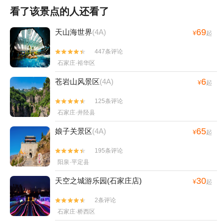
看了该景点的人还看了
69
天山海世界
(4A)
¥
起
447条评论


石家庄·裕华区
6
苍岩山风景区
(4A)
¥
起
125条评论


石家庄·井陉县
65
娘子关景区
(4A)
¥
起
195条评论


阳泉·平定县
30
天空之城游乐园(石家庄店)
¥
起
2条评论


石家庄·桥西区