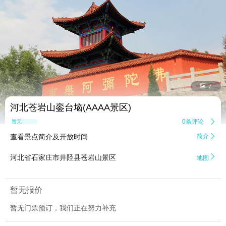


7
河北苍岩山銮台垴(AAAA景区)
0条评论

暂无点评
查看景点简介及开放时间
简介


河北省石家庄市井陉县苍岩山景区
地图
暂无报价
暂无门票预订，我们正在努力补充