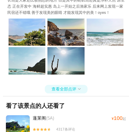
长岛是大家还比较熟悉的地方 但是其中的砣矶岛还真是淳朴天然 原生
态 正在开发中 海鲜超实惠 岛上一开始之后渔家乐 后来网上发现一家
民宿还不错哦 善于发现美的眼睛 才能发现其中的美！oyes！
查看全部点评

看了该景点的人还看了
100
蓬莱阁
(5A)
¥
起
4317条评论

