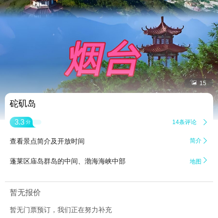


15
砣矶岛
3.3
14条评论

分
查看景点简介及开放时间
简介


蓬莱区庙岛群岛的中间、渤海海峡中部
地图
暂无报价
暂无门票预订，我们正在努力补充