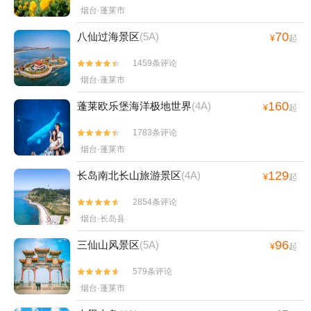
烟台·蓬莱市
70
八仙过海景区
(5A)
¥
起
1459条评论


烟台·蓬莱市
160
蓬莱欧乐堡海洋极地世界
(4A)
¥
起
1783条评论


烟台·蓬莱市
129
长岛南北长山旅游景区
(4A)
¥
起
2854条评论


烟台·长岛县
96
三仙山风景区
(5A)
¥
起
579条评论


烟台·蓬莱市