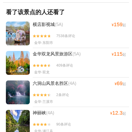
看了该景点的人还看了
159
横店影视城
(5A)
¥
起
7538条评论


金华·东阳市
115
金华双龙风景旅游区
(5A)
¥
起
409条评论


金华·双龙
69
六洞山风景名胜区
(4A)
¥
起
2条评论


金华·兰溪市
12.3
神丽峡
(4A)
¥
起
90条评论


金华·浦江县