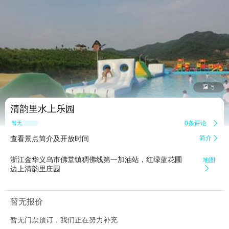


5
清韵里水上乐园
0条评论

暂无点评
查看景点简介及开放时间
简介

浙江金华义乌市佛堂镇稠佛线第一加油站，红绿蓝花圃
地图
边上清韵里庄园

暂无报价
暂无门票预订，我们正在努力补充