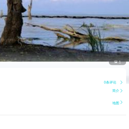

1
0条评论

简介


地图