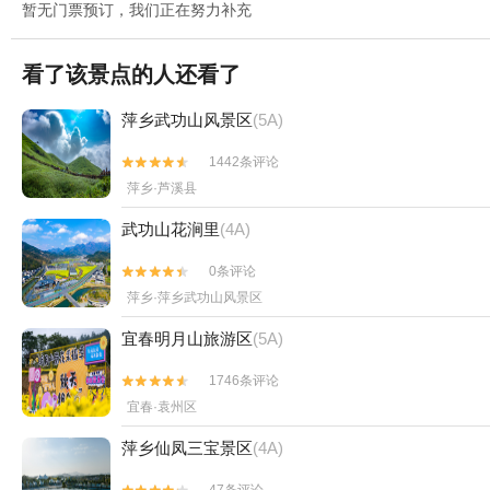
暂无门票预订，我们正在努力补充
看了该景点的人还看了
萍乡武功山风景区
(5A)
1442条评论


萍乡·芦溪县
武功山花涧里
(4A)
0条评论


萍乡·萍乡武功山风景区
宜春明月山旅游区
(5A)
1746条评论


宜春·袁州区
萍乡仙凤三宝景区
(4A)