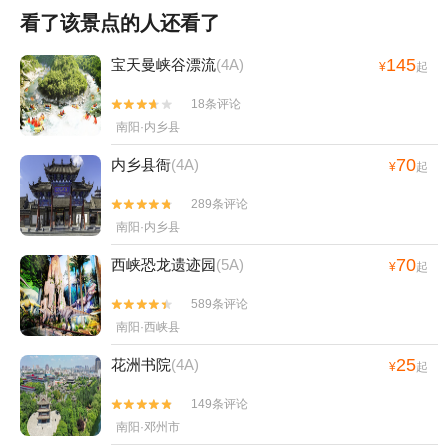
看了该景点的人还看了
145
宝天曼峡谷漂流
(4A)
¥
起
18条评论


南阳·内乡县
70
内乡县衙
(4A)
¥
起
289条评论


南阳·内乡县
70
西峡恐龙遗迹园
(5A)
¥
起
589条评论


南阳·西峡县
25
花洲书院
(4A)
¥
起
149条评论


南阳·邓州市