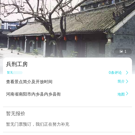


1
兵刑工房
0条评论

暂无点评
查看景点简介及开放时间
简介


河南省南阳市内乡县内乡县衙
地图
暂无报价
暂无门票预订，我们正在努力补充