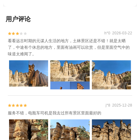
用户评论
h*0 2026-03-22


看看远古时期的元谋人生活的地方，土林景区还是不错！就是太晒
了，中途有个休息的地方，里面有油画可以欣赏，但是里面空气中的
味道太难闻了。
j*8 2025-12-28


服务不错，电瓶车司机是我去过所有景区里面最好的