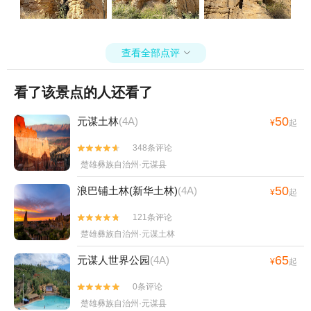
查看全部点评

看了该景点的人还看了
50
元谋土林
(4A)
¥
起
348条评论


楚雄彝族自治州·元谋县
50
浪巴铺土林(新华土林)
(4A)
¥
起
121条评论


楚雄彝族自治州·元谋土林
65
元谋人世界公园
(4A)
¥
起
0条评论


楚雄彝族自治州·元谋县