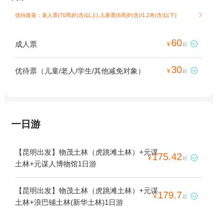
优待政策：老人票(70周岁(含)以上),儿童票(6周岁(含)/1.2米(含)以下)

60
成人票

¥
起
30
优待票（儿童/老人/学生/其他减免对象）

¥
起
一日游
【昆明出发】物茂土林（虎跳滩土林）+元谋
175.42

¥
起
土林+元谋人博物馆1日游
【昆明出发】物茂土林（虎跳滩土林）+元谋
179.7

¥
起
土林+浪巴铺土林(新华土林)1日游