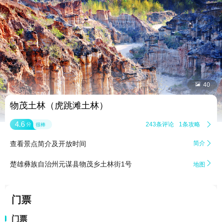


40
物茂土林（虎跳滩土林）
4.6
243条评论
1条攻略

分
很棒
查看景点简介及开放时间
简介


楚雄彝族自治州元谋县物茂乡土林街1号
地图
门票
门票