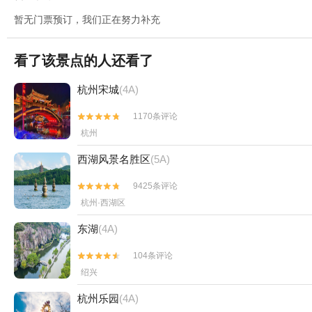
暂无门票预订，我们正在努力补充
看了该景点的人还看了
杭州宋城
(4A)
1170条评论


杭州
西湖风景名胜区
(5A)
9425条评论


杭州·西湖区
东湖
(4A)
104条评论


绍兴
杭州乐园
(4A)