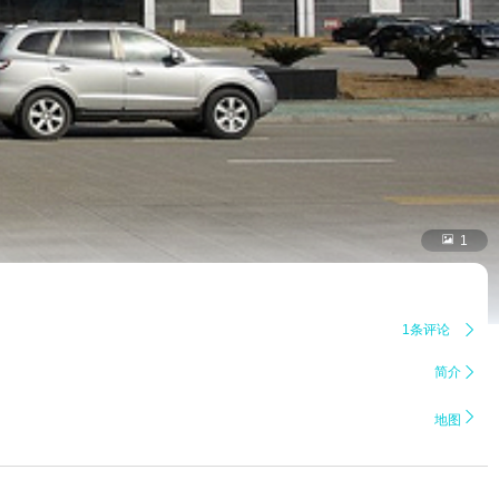

1
1条评论

简介


地图