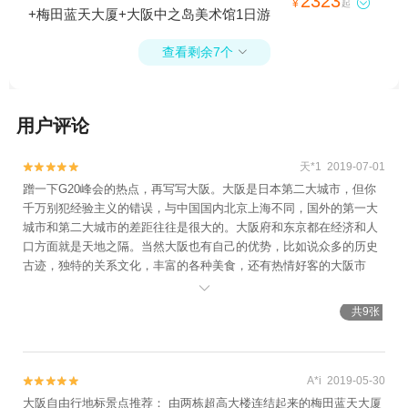
2323

¥
起
+梅田蓝天大厦+大阪中之岛美术馆1日游
查看剩余7个

用户评论
天*1 2019-07-01


蹭一下G20峰会的热点，再写写大阪。大阪是日本第二大城市，但你
千万别犯经验主义的错误，与中国国内北京上海不同，国外的第一大
城市和第二大城市的差距往往是很大的。大阪府和东京都在经济和人
口方面就是天地之隔。当然大阪也有自己的优势，比如说众多的历史
古迹，独特的关系文化，丰富的各种美食，还有热情好客的大阪市
民，这真的是一座适合自由行的城市。强烈建议办一张大阪周游卡或

者关西周游卡，非常合算的。
共9张
A*i 2019-05-30


大阪自由行地标景点推荐： 由两栋超高大楼连结起来的梅田蓝天大厦