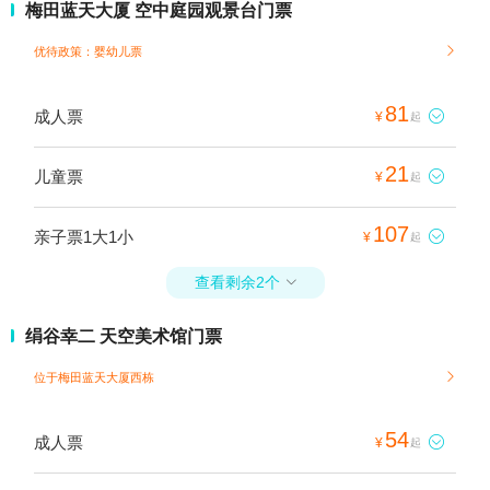
梅田蓝天大厦 空中庭园观景台门票
优待政策：婴幼儿票

81
成人票

¥
起
21
儿童票

¥
起
107
亲子票1大1小

¥
起
查看剩余2个

绢谷幸二 天空美术馆门票
位于梅田蓝天大厦西栋

54
成人票

¥
起