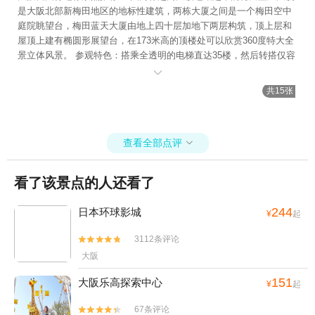
是大阪北部新梅田地区的地标性建筑，两栋大厦之间是一个梅田空中
庭院眺望台，梅田蓝天大厦由地上四十层加地下两层构筑，顶上层和
屋顶上建有椭圆形展望台，在173米高的顶楼处可以欣赏360度特大全
景立体风景。 参观特色：搭乘全透明的电梯直达35楼，然后转搭仅容
一人同行的扶梯，自动扶梯在半透明的拱形通道内前行，一路坐到39

楼的售票处和观景台入口。 从大楼下方抬头张望，就可以发现这一上
共15张
一下两座扶梯，竟是悬空在左右两栋大楼之间，直通顶层椭圆形平
台，身在其中感受不到惊险，反而有种穿梭时空的感觉┌ ✌地下美食
街 大厦的地下一层是有名的美食街——泷见小路，拉面、定食、寿
查看全部点评
司、鱼生片等应有尽有！ Tips：35楼的伴手礼商店不错，可以买点特

色小物，零食，还有梅田蓝天大厦的扭蛋可以转一个。
看了该景点的人还看了
244
日本环球影城
¥
起
3112条评论


大阪
151
大阪乐高探索中心
¥
起
67条评论

