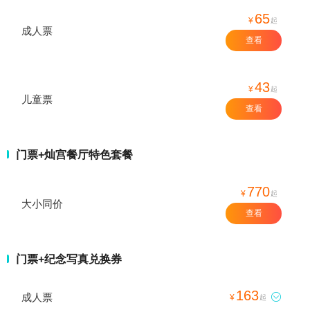
65
¥
起
成人票
查看
43
¥
起
儿童票
查看
门票+灿宫餐厅特色套餐
770
¥
起
大小同价
查看
门票+纪念写真兑换券
163
成人票

¥
起