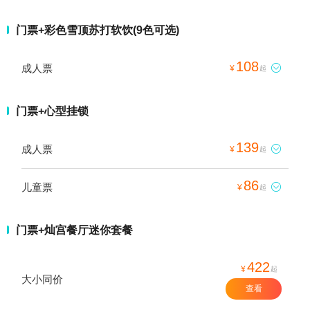
门票+彩色雪顶苏打软饮(9色可选)
108
成人票

¥
起
门票+心型挂锁
139
成人票

¥
起
86
儿童票

¥
起
门票+灿宫餐厅迷你套餐
422
¥
起
大小同价
查看