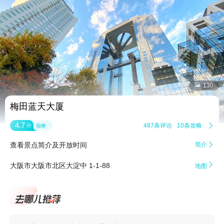


130
梅田蓝天大厦
4.7
487条评论
10条攻略

分
很棒
查看景点简介及开放时间
简介


大阪市大阪市北区大淀中 1-1-88
地图