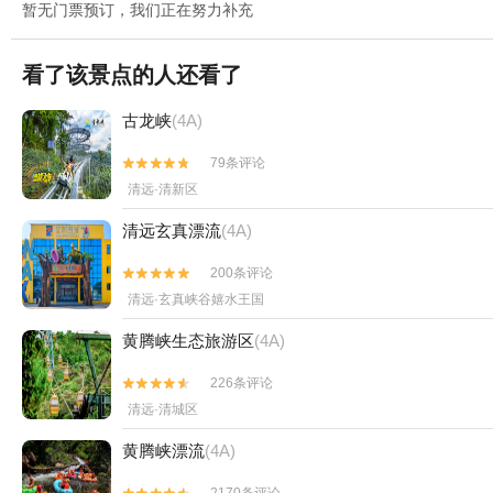
暂无门票预订，我们正在努力补充
看了该景点的人还看了
古龙峡
(4A)
79条评论


清远·清新区
清远玄真漂流
(4A)
200条评论


清远·玄真峡谷嬉水王国
黄腾峡生态旅游区
(4A)
226条评论


清远·清城区
黄腾峡漂流
(4A)