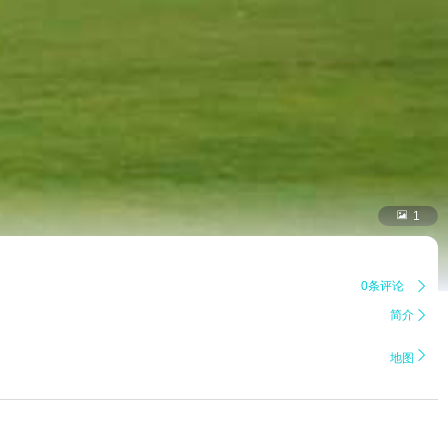

1
0条评论

简介


地图