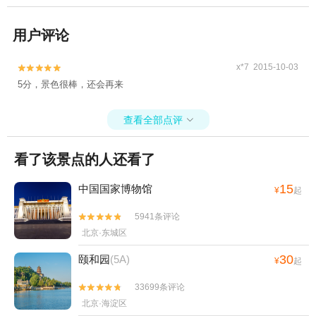
用户评论
x*7 2015-10-03


5分，景色很棒，还会再来
查看全部点评

看了该景点的人还看了
15
中国国家博物馆
¥
起
5941条评论


北京·东城区
30
颐和园
(5A)
¥
起
33699条评论


北京·海淀区