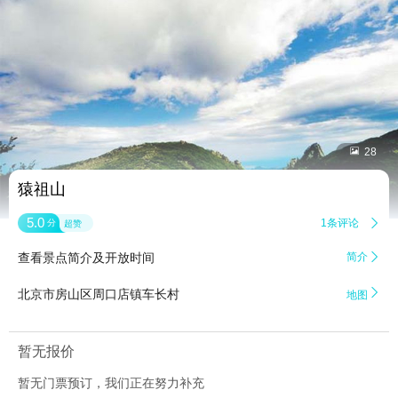


28
猿祖山
5.0
1条评论

分
超赞
查看景点简介及开放时间
简介


北京市房山区周口店镇车长村
地图
暂无报价
暂无门票预订，我们正在努力补充