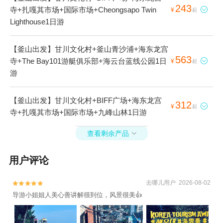
243
寺+扎嘎其市场+国际市场+Cheongsapo Twin

¥
起
Lighthouse1日游
【釜山出发】甘川文化村+釜山青沙浦+海东龙宫
563
寺+The Bay101游艇俱乐部+海云台蓝线公园1日

¥
起
游
【釜山出发】甘川文化村+BIFF广场+海东龙宫
312

¥
起
寺+扎嘎其市场+国际市场+九峰山林1日游
查看剩余产品

用户评论
去哪儿用户 2026-08-02


导游小姐姐人美心善讲解很到位，风景很美👍