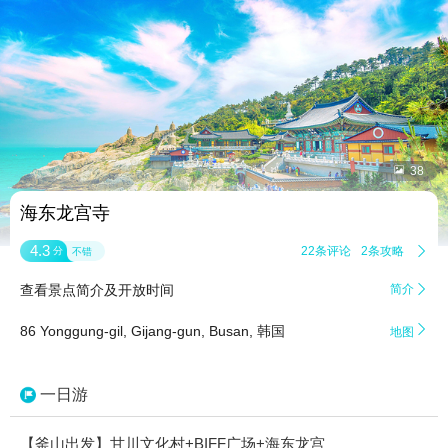


38
海东龙宫寺
4.3
22条评论
2条攻略

分
不错
查看景点简介及开放时间
简介


86 Yonggung-gil, Gijang-gun, Busan, 韩国
地图
一日游
【釜山出发】甘川文化村+BIFF广场+海东龙宫