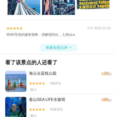
u*4 2025-11-18


MIMI导游的服务很棒，讲解很到位，人很nice
查看全部点评

看了该景点的人还看了
39
海云台蓝线公园
¥
起
3条评论


釜山
96
釜山SEA LIFE水族馆
¥
起
56条评论


釜山