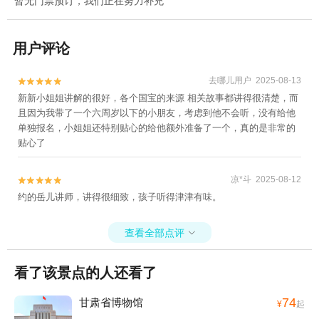
暂无门票预订，我们正在努力补充
用户评论
去哪儿用户 2025-08-13


新新小姐姐讲解的很好，各个国宝的来源 相关故事都讲得很清楚，而
且因为我带了一个六周岁以下的小朋友，考虑到他不会听，没有给他
单独报名，小姐姐还特别贴心的给他额外准备了一个，真的是非常的
贴心了
凉*斗 2025-08-12


约的岳儿讲师，讲得很细致，孩子听得津津有味。
查看全部点评

看了该景点的人还看了
74
甘肃省博物馆
¥
起