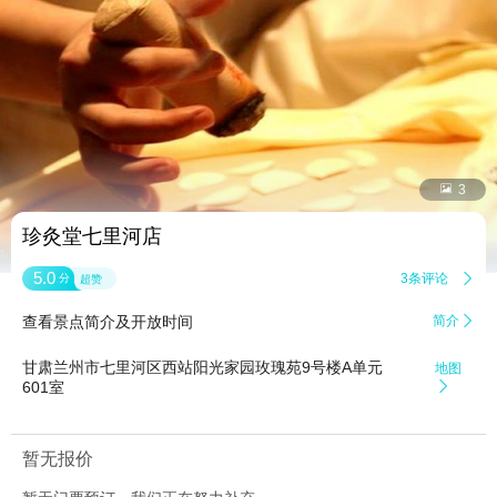


3
珍灸堂七里河店
5.0
3条评论

分
超赞
查看景点简介及开放时间
简介

甘肃兰州市七里河区西站阳光家园玫瑰苑9号楼A单元
地图
601室

暂无报价