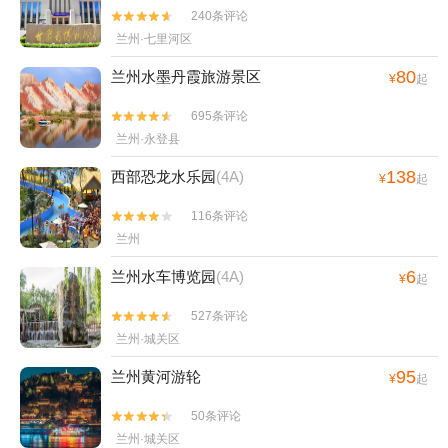
240条评论


兰州·七里河区
80
兰州水墨丹霞旅游景区
¥
起
695条评论


兰州·永登县
138
西部恐龙水乐园
(4A)
¥
起
116条评论


兰州
6
兰州水车博览园
(4A)
¥
起
527条评论


兰州·城关区
95
兰州黄河游轮
¥
起
50条评论


兰州·城关区