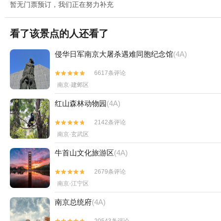
暂无门票预订，我们正在努力补充
看了该景点的人还看了
侵华日军南京大屠杀遇难同胞纪念馆
(4A)
6617条评论


南京·建邺区
红山森林动物园
(4A)
2142条评论


南京·玄武区
牛首山文化旅游区
(4A)
2679条评论


南京·江宁区
南京总统府
(4A)