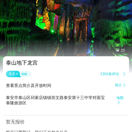


25
泰山地下龙宫
4.6
1302条评论

分
很棒
查看景点简介及开放时间
简介

泰安市泰山区邱家店镇镇崇文路泰安第十三中学对面宝
地图
泰隆旅游区

暂无报价