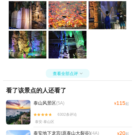
查看全部点评

看了该景点的人还看了
115
泰山风景区
(5A)
¥
起
6302条评论


泰安·泰山区
20
泰安地下龙宫(原泰山大裂谷)
(4A)
¥
起