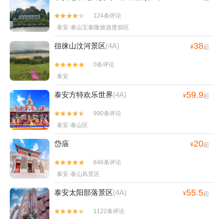
124条评论


泰安·泰山宝泰隆旅游度假区
38
徂徕山汶河景区
(4A)
¥
起
0条评论


泰安
59.9
泰安方特欢乐世界
(4A)
¥
起
990条评论


泰安·泰山区
20
岱庙
¥
起
846条评论


泰安·泰山风景区
55.5
泰安太阳部落景区
(4A)
¥
起
1122条评论

