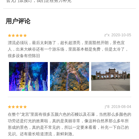
暂无门票预订，我们正在努力补充
用户评论
z*x 2020-10-05


漂流必须玩，最后太刺激了，超长超漂亮，里面豁然开朗，景色宜
人，出来大峡谷还有一个游乐场，里面基本都是免费，但是太冷了，
很多设备有些陈旧
j*8 2019-08-04


在整个“龙宫”里面有很多五颜六色的石幔以及石瀑，当然那么多颜色的
功劳还是灯光的效果啦，真的是美丽非常，像这种自然界那么多年所
形成的景色，真的是不常见的，所以一定要来看看，补充一下自己的
见识。还有最长暗道漂流，新鲜刺激。