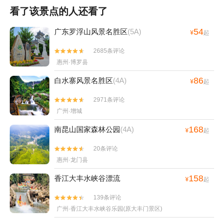
看了该景点的人还看了
54
广东罗浮山风景名胜区
(5A)
¥
起
2685条评论


惠州·博罗县
86
白水寨风景名胜区
(4A)
¥
起
2971条评论


广州·增城
168
南昆山国家森林公园
(4A)
¥
起
20条评论


惠州·龙门县
158
香江大丰水峡谷漂流
¥
起
139条评论


广州·香江大丰水峡谷乐园(原大丰门景区)