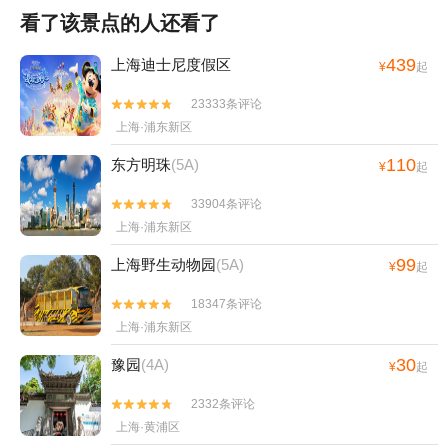
看了该景点的人还看了
439
上海迪士尼度假区
¥
起
23333条评论


上海·浦东新区
110
东方明珠
(5A)
¥
起
33904条评论


上海·浦东新区
99
上海野生动物园
(5A)
¥
起
18347条评论


上海·浦东新区
30
豫园
(4A)
¥
起
2332条评论


上海·黄浦区