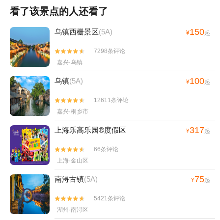
看了该景点的人还看了
150
乌镇西栅景区
(5A)
¥
起
7298条评论


嘉兴·乌镇
100
乌镇
(5A)
¥
起
12611条评论


嘉兴·桐乡市
317
上海乐高乐园®度假区
¥
起
66条评论


上海·金山区
75
南浔古镇
(5A)
¥
起
5421条评论


湖州·南浔区