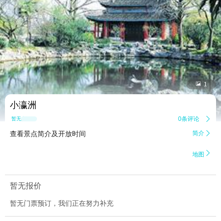


1
小瀛洲
0条评论

暂无点评
查看景点简介及开放时间
简介


地图
暂无报价
暂无门票预订，我们正在努力补充