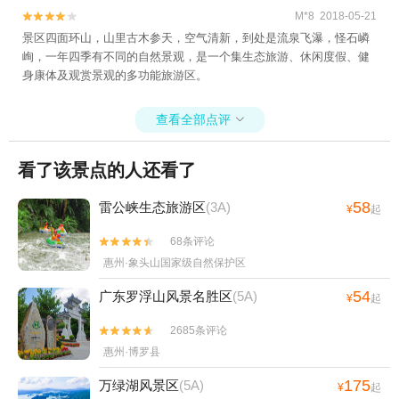
M*8 2018-05-21


景区四面环山，山里古木参天，空气清新，到处是流泉飞瀑，怪石嶙
峋，一年四季有不同的自然景观，是一个集生态旅游、休闲度假、健
身康体及观赏景观的多功能旅游区。
查看全部点评

看了该景点的人还看了
58
雷公峡生态旅游区
(3A)
¥
起
68条评论


惠州·象头山国家级自然保护区
54
广东罗浮山风景名胜区
(5A)
¥
起
2685条评论


惠州·博罗县
175
万绿湖风景区
(5A)
¥
起