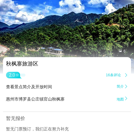


6
秋枫寨旅游区
2.0
16条评论

分
查看景点简介及开放时间
简介


惠州市博罗县公庄镇官山秋枫寨
地图
暂无报价
暂无门票预订，我们正在努力补充