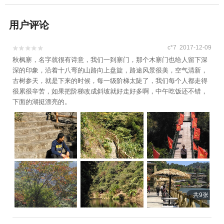
用户评论
c*7 2017-12-09


秋枫寨，名字就很有诗意，我们一到寨门，那个木寨门也给人留下深
深的印象，沿着十八弯的山路向上盘旋，路途风景很美，空气清新，
古树参天，就是下来的时候，每一级阶梯太陡了，我们每个人都走得
很累很辛苦，如果把阶梯改成斜坡就好走好多啊，中午吃饭还不错，
下面的湖挺漂亮的。
共9张