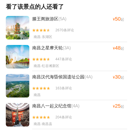
看了该景点的人还看了
50
滕王阁旅游区
(5A)
¥
起
2670条评论


南昌·东湖区
48
南昌之星摩天轮
(3A)
¥
起
447条评论


南昌·红谷滩新区
30
南昌汉代海昏侯国遗址公园
(4A)
¥
起
163条评论


南昌
25
南昌八一起义纪念馆
(4A)
¥
起
204条评论


南昌·南昌县