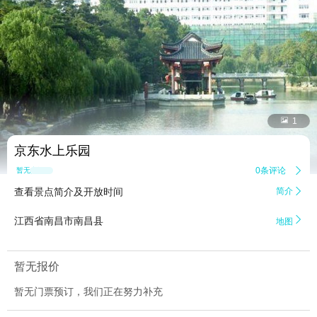


1
京东水上乐园
0条评论

暂无点评
查看景点简介及开放时间
简介


江西省南昌市南昌县
地图
暂无报价
暂无门票预订，我们正在努力补充