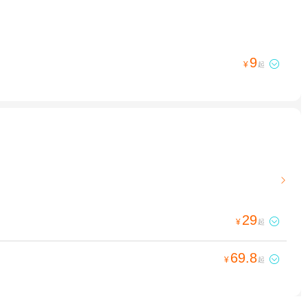
9

¥
起

29

¥
起
69.8

¥
起