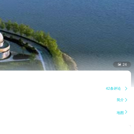

24
42条评论

简介


地图