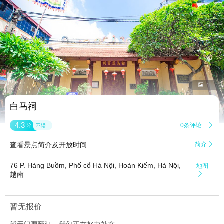


1
白马祠
4.3
0条评论

分
不错
查看景点简介及开放时间
简介

76 P. Hàng Buồm, Phố cổ Hà Nội, Hoàn Kiếm, Hà Nội,
地图
越南

暂无报价