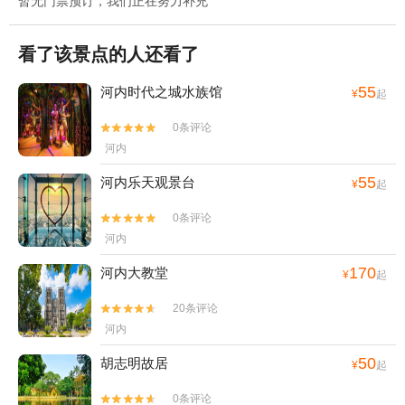
暂无门票预订，我们正在努力补充
看了该景点的人还看了
55
河内时代之城水族馆
¥
起
0条评论


河内
55
河内乐天观景台
¥
起
0条评论


河内
170
河内大教堂
¥
起
20条评论


河内
50
胡志明故居
¥
起
0条评论

