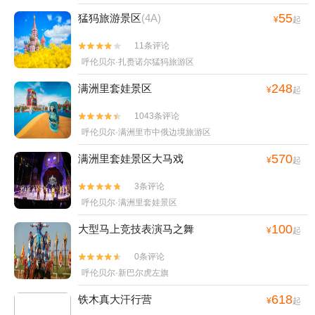
55
猛犸旅游景区
(4A)
¥
起
11条评论


呼伦贝尔·扎赉诺尔猛犸旅游区
248
满洲里套娃景区
¥
起
1043条评论


呼伦贝尔·满洲里市中俄边境旅游区
570
满洲里套娃景区大马戏
¥
起
3条评论


呼伦贝尔·满洲里套娃景区
100
大型马上竞技表演马之舞
¥
起
0条评论


呼伦贝尔·新巴尔虎左旗
618
铁木真大汗行营
¥
起