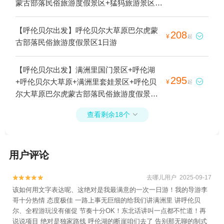
蒙古部落民俗旅游度假景区+猛犸旅游景区
+巴尔虎民俗园1日游
【呼伦贝尔出发】呼伦贝尔大草原巴尔虎蒙
208

¥
起
古部落民俗旅游度假景区1日游
【呼伦贝尔出发】满洲里国门景区+呼伦湖
295
+呼伦贝尔大草原+满洲里套娃景区+呼伦贝

¥
起
尔大草原巴尔虎蒙古部落民俗旅游度假景区
+扎赉诺尔博物馆+猛犸旅游景区1日游
查看剩余18个

用户评论
去哪儿用户 2025-09-17


该如何用文字表达呢、这绝对是我最满意的一次一日游！我的导游李
哥十分热情 态度极佳 一路上事无巨细的给我们讲满洲里 讲呼伦贝
尔、全程游玩没有催促 节奏十分OK！东北话讲叫一点都不忙道！再
说说项目 绝对是独家路线 呼伦湖的断崖咱们去了 告别那无聊的制式