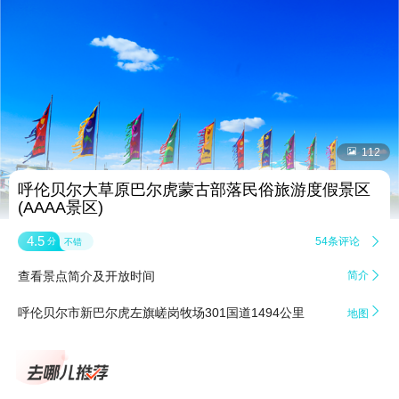


112
呼伦贝尔大草原巴尔虎蒙古部落民俗旅游度假景区
(AAAA景区)
4.5
54条评论

分
不错
查看景点简介及开放时间
简介


呼伦贝尔市新巴尔虎左旗嵯岗牧场301国道1494公里
地图