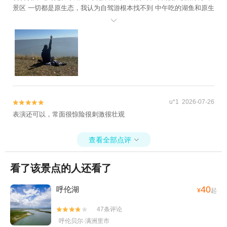
景区 一切都是原生态，我认为自驾游根本找不到 中午吃的湖鱼和原生
态有机蔬菜、下午也根据我们的要求安排行程 一切都是完美体验、给

我的感觉就像是一位熟悉多年的老大哥陪同游玩 对了 李哥的拍照技术
也是非常OK的
u*1 2026-07-26


表演还可以，常面很惊险很刺激很壮观
查看全部点评

看了该景点的人还看了
40
呼伦湖
¥
起
47条评论


呼伦贝尔·满洲里市