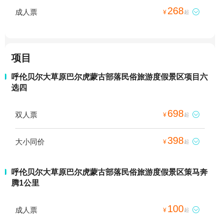
268
成人票

¥
起
项目
呼伦贝尔大草原巴尔虎蒙古部落民俗旅游度假景区项目六
选四
698
双人票

¥
起
398
大小同价

¥
起
呼伦贝尔大草原巴尔虎蒙古部落民俗旅游度假景区策马奔
腾1公里
100
成人票

¥
起