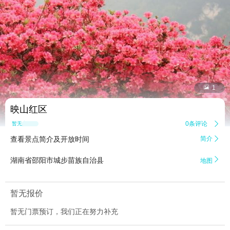


1
映山红区
0条评论

暂无点评
查看景点简介及开放时间
简介


湖南省邵阳市城步苗族自治县
地图
暂无报价
暂无门票预订，我们正在努力补充