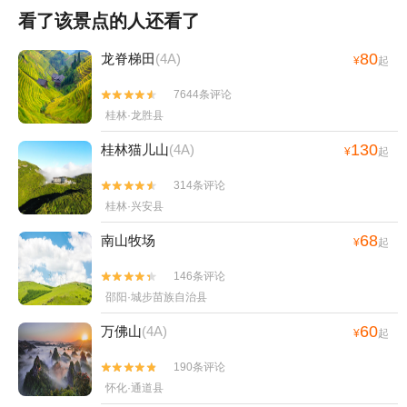
看了该景点的人还看了
80
龙脊梯田
(4A)
¥
起
7644条评论


桂林·龙胜县
130
桂林猫儿山
(4A)
¥
起
314条评论


桂林·兴安县
68
南山牧场
¥
起
146条评论


邵阳·城步苗族自治县
60
万佛山
(4A)
¥
起
190条评论


怀化·通道县