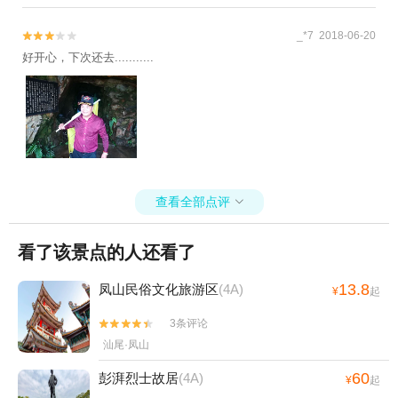
_*7 2018-06-20


好开心，下次还去...........
查看全部点评

看了该景点的人还看了
13.8
凤山民俗文化旅游区
(4A)
¥
起
3条评论


汕尾·凤山
60
彭湃烈士故居
(4A)
¥
起