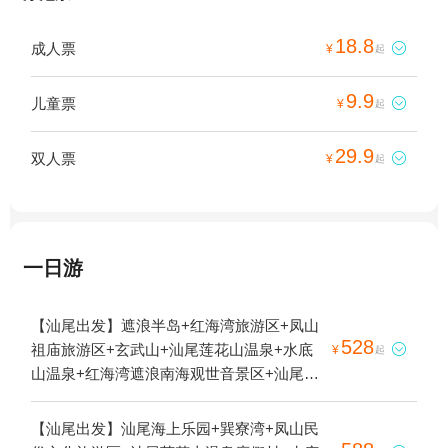
18.8
成人票

¥
起
9.9
儿童票

¥
起
29.9
双人票

¥
起
一日游
【汕尾出发】遮浪半岛+红海湾旅游区+凤山
528
祖庙旅游区+玄武山+汕尾莲花山温泉+水底

¥
起
山温泉+红海湾遮浪南海观世音景区+汕尾本
地玩乐+汕尾保利金町湾旅游度假区+铜鼎山
旅游区+红海湾遮浪角+汕尾风车岛1日游
【汕尾出发】汕尾海上乐园+巽寮湾+凤山民