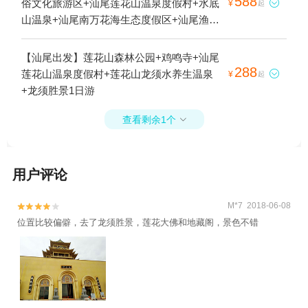
588
俗文化旅游区+汕尾莲花山温泉度假村+水底

¥
起
山温泉+汕尾南万花海生态度假区+汕尾渔歌
文化广场+汕尾风车岛1日游
【汕尾出发】莲花山森林公园+鸡鸣寺+汕尾
288
莲花山温泉度假村+莲花山龙须水养生温泉

¥
起
+龙须胜景1日游
查看剩余1个

用户评论
M*7 2018-06-08


位置比较偏僻，去了龙须胜景，莲花大佛和地藏阁，景色不错