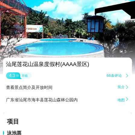


5
汕尾莲花山温泉度假村(AAAA景区)
4.3
66条评论

分
不错
查看景点简介及开放时间
简介


广东省汕尾市海丰县莲花山森林公园内
地图
项目
泳池票