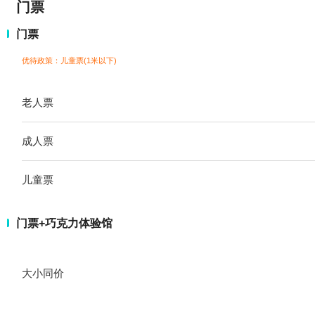
门票
门票
优待政策：儿童票(1米以下)
老人票
成人票
儿童票
门票+巧克力体验馆
大小同价