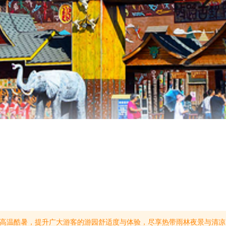
一闭园，节假日除外)。二、营业期间特色活动及美食1、白天:泼水节祈福巡游、少数民族演出泼水狂欢、赤脚钢刀等精彩节目。2、18:00-22:00活动内容：少数民族互动、祭火表演、竹竿舞互动体验等，以及特色美食:阿老表烤鸡、佤族烤肉、彝族米线、傣族香茅草排骨等。三、温馨提示1