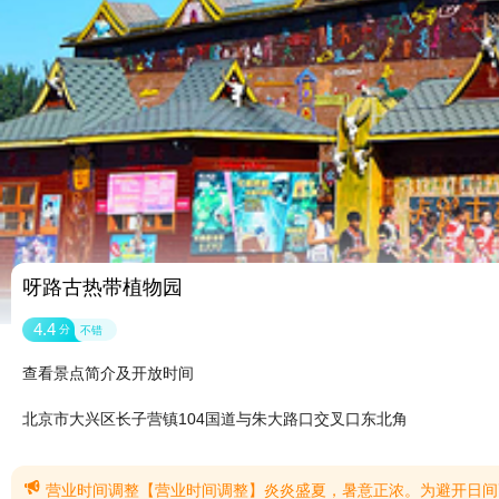
呀路古热带植物园
4.4
分
不错
查看景点简介及开放时间
北京市大兴区长子营镇104国道与朱大路口交叉口东北角

营业时间调整【营业时间调整】炎炎盛夏，暑意正浓。为避开日间高温酷暑，提升广大游客的游园舒适度与体验，尽享热带雨林夜景与清凉。景区即日起对夏季营业时间进行临时调整:一、调整后营业时间8月1日-8月31日周二至周日:13:00开园一22:00闭园(周