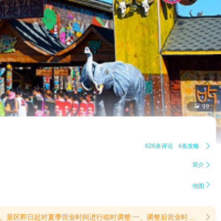

99
626条评论
4条攻略

简介


地图
、请各位游客合理规划出行行程，按照调整后的营业时间入园游玩，避免跑空。2、景区22:00正式闭园，请游客提前安排游览时间，闭园后请勿滞留园区。服务咨询热线:010-80218180(提示有效期2026/7/24至2026/8/31)
