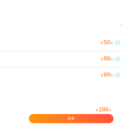

50

¥
起
88

¥
起
69

¥
起
188
¥
起
查看