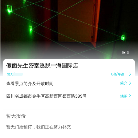


5
假面先生密室逃脱中海国际店
0条评论

暂无点评
查看景点简介及开放时间
简介


四川省成都市金牛区高新西区蜀西路399号
地图
暂无报价
暂无门票预订，我们正在努力补充