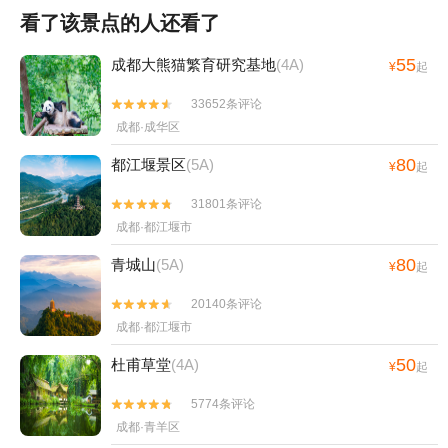
看了该景点的人还看了
55
成都大熊猫繁育研究基地
(4A)
¥
起
33652条评论


成都·成华区
80
都江堰景区
(5A)
¥
起
31801条评论


成都·都江堰市
80
青城山
(5A)
¥
起
20140条评论


成都·都江堰市
50
杜甫草堂
(4A)
¥
起
5774条评论


成都·青羊区